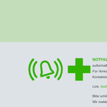
NOTFA
außerhalb
Für Vorko
Kontaktda
Link:
Notf
Bitte sch
Wir meld